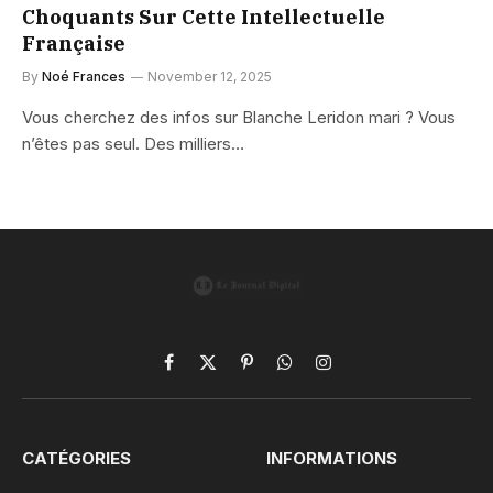
Choquants Sur Cette Intellectuelle
Française
By
Noé Frances
November 12, 2025
Vous cherchez des infos sur Blanche Leridon mari ? Vous
n’êtes pas seul. Des milliers…
Facebook
X
Pinterest
WhatsApp
Instagram
(Twitter)
CATÉGORIES
INFORMATIONS