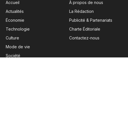
Accueil
À propos de nous
Actualités
La Rédaction
Économie
Publicité & Partenariats
Technologie
Charte Éditoriale
Culture
Contactez-nous
Mode de vie
Société
Avis
LÉGAL
Mentions Légales
Politique de Confidentialité
Politique Relative aux Cookies
Conditions Générales d’Utilisation