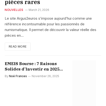
pièces rares
NOUVELLES
March 21, 2026
Le site Argus2euros s’impose aujourd’hui comme une
référence incontournable pour les passionnés de
numismatique. Il permet de découvrir la valeur réelle des
pièces en…
READ MORE
EMEIS Bourse : 7 Raisons
Solides d’Investir en 2025
dans l’Action Santé
By
Noé Frances
November 26, 2025