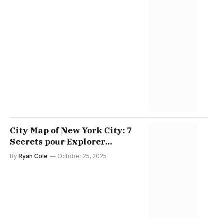
City Map of New York City: 7
Secrets pour Explorer
Manhattan en 2025
By
Ryan Cole
October 25, 2025