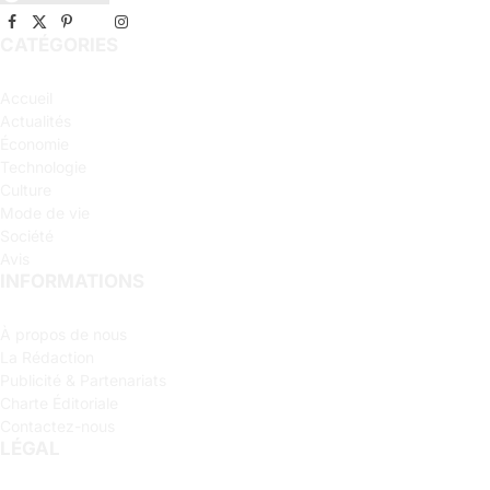
Facebook
X
Pinterest
WhatsApp
Instagram
CATÉGORIES
(Twitter)
Accueil
Actualités
Économie
Technologie
Culture
Mode de vie
Société
Avis
INFORMATIONS
À propos de nous
La Rédaction
Publicité & Partenariats
Charte Éditoriale
Contactez-nous
LÉGAL