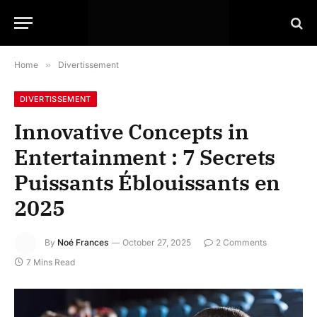
Home
»
Divertissement
DIVERTISSEMENT
Innovative Concepts in
Entertainment : 7 Secrets
Puissants Éblouissants en
2025
By
Noé Frances
October 27, 2025
2 Comments
7 Mins Read