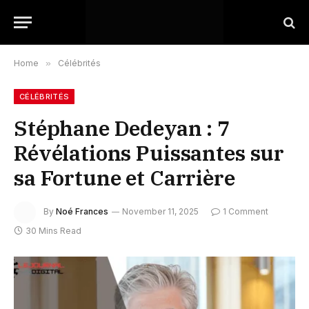
Home
»
Célébrités
CÉLÉBRITÉS
Stéphane Dedeyan : 7
Révélations Puissantes sur
sa Fortune et Carrière
By
Noé Frances
November 11, 2025
1 Comment
30 Mins Read