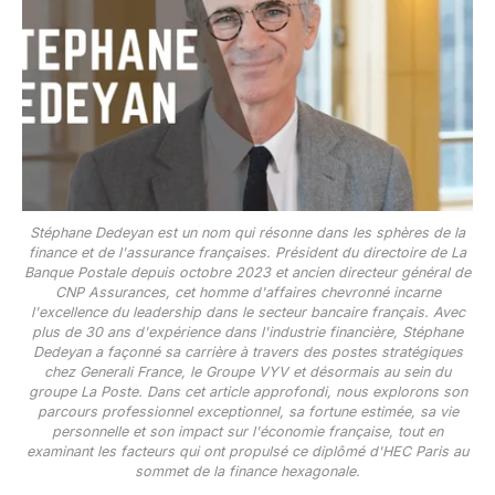
Stéphane Dedeyan est un nom qui résonne dans les sphères de la
finance et de l'assurance françaises. Président du directoire de La
Banque Postale depuis octobre 2023 et ancien directeur général de
CNP Assurances, cet homme d'affaires chevronné incarne
l'excellence du leadership dans le secteur bancaire français. Avec
plus de 30 ans d'expérience dans l'industrie financière, Stéphane
Dedeyan a façonné sa carrière à travers des postes stratégiques
chez Generali France, le Groupe VYV et désormais au sein du
groupe La Poste. Dans cet article approfondi, nous explorons son
parcours professionnel exceptionnel, sa fortune estimée, sa vie
personnelle et son impact sur l'économie française, tout en
examinant les facteurs qui ont propulsé ce diplômé d'HEC Paris au
sommet de la finance hexagonale.