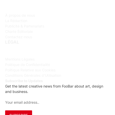
À propos de nous
La Rédaction
Publicité & Partenariats
Charte Éditoriale
Contactez-nous
LÉGAL
Mentions Légales
Politique de Confidentialité
Politique Relative aux Cookies
Conditions Générales d’Utilisation
Subscribe to Updates
Get the latest creative news from FooBar about art, design
and business.