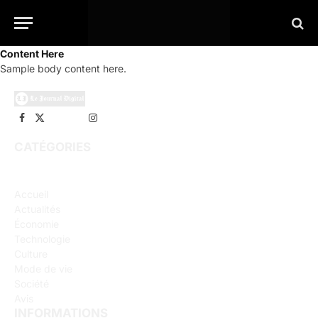
Content Here
Sample body content here.
Facebook
X
Pinterest
WhatsApp
Instagram
(Twitter)
CATÉGORIES
Accueil
Actualités
Économie
Technologie
Culture
Mode de vie
Société
Avis
INFORMATIONS